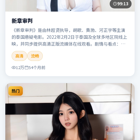
99:13
新章审判
《新章审判》是由林超贤执导，胡歌、黄渤、河正宇等主演
的泰国悬疑电影。2022年2月2日于泰国及全球多地区院线上
映，并同步提供高清正版流媒体在线观看。剧情与看点：悬
念层层推进，线索相互勾连，结局出人意料，适合推理爱好
高清
流畅
者。本片适合检索「新章审判」「林超贤」「悬疑」「泰
国」「2022」「2022-02-02上映」等关键词的影迷阅读简介
12万
54个月前
与主创信息。
热门