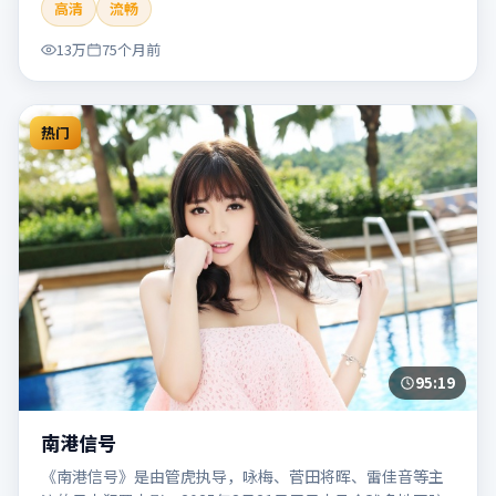
高清
流畅
片适合检索「南港列车」「贾樟柯」「犯罪」「韩国」
「2020」「2020-05-27上映」等关键词的影迷阅读简介与主
13万
75个月前
创信息。
热门
95:19
南港信号
《南港信号》是由管虎执导，咏梅、菅田将晖、雷佳音等主