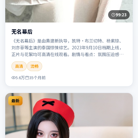
99:23
无名幕后
《无名幕后》是由黄建新执导，凯特·布兰切特、杨紫琼、
刘亦菲等主演的泰国惊悚综艺。2023年9月10日档期上线，
正片与花絮均可高清在线观看。剧情与看点：氛围压迫感
强，节奏紧张，适合追求刺激观影体验的观众。本片适合检
高清
流畅
索「无名幕后」「黄建新」「惊悚」「泰国」「2023」
「2023-09-10上映」等关键词的影迷阅读简介与主创信息。
5.6万
35个月前
最新