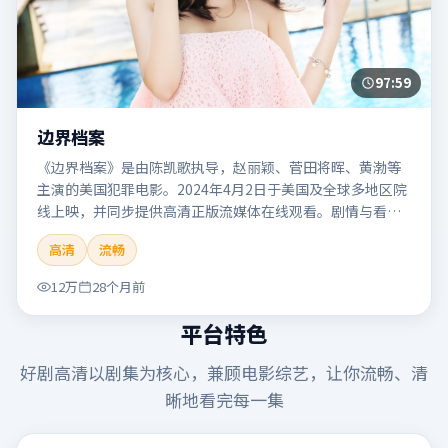
97:59
边界档案
《边界档案》是由陈凯歌执导，赵丽颖、菅田将晖、黄渤等
主演的美国犯罪电影。2024年4月2日于美国及全球多地区院
线上映，并同步提供高清正版流媒体在线观看。剧情与看
点：聚焦案件与人性灰色地带，张力十足，兼具社会观察与
高清
流畅
戏剧冲突。本片适合检索「边界档案」「陈凯歌」「犯罪」
「美国」「2024」「2024-04-02上映」等关键词的影迷阅读
12万
28个月前
简介与主创信息。
平台特色
好剧高清
以剧集为核心，兼顾电影综艺，让你流畅、清
晰地看完每一集