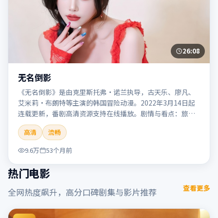
26:08
无名倒影
《无名倒影》是由克里斯托弗·诺兰执导，古天乐、廖凡、
艾米莉·布朗特等主演的韩国冒险动漫。2022年3月14日起
连载更新，番剧高清资源支持在线播放。剧情与看点：旅程
险象环生，奇观与友情并行，带来沉浸式探险体验。本片适
高清
流畅
合检索「无名倒影」「克里斯托弗·诺兰」「冒险」「韩
国」「2022」「2022-03-14上映」等关键词的影迷阅读简介
9.6万
53个月前
与主创信息。
热门电影
查看更多
全网热度飙升，高分口碑剧集与影片推荐