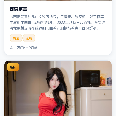
西窗篇章
《西窗篇章》是由文牧野执导，王景春、张家辉、张子枫等
主演的中国香港动漫电视剧。2022年2月5日起首播，全集高
清完整版支持在线追剧与回看。剧情与看点：画风鲜明，想
象力丰富，剧情适合青少年与动画爱好者。本片适合检索
高清
流畅
「西窗篇章」「文牧野」「动漫」「中国香港」「2022」
「2022-02-05上映」等关键词的影迷阅读简介与主创信息。
11万
54个月前
最新