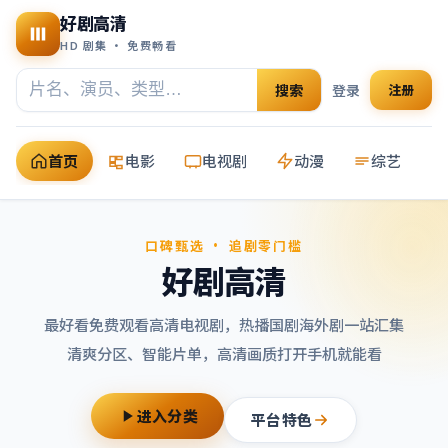
好剧高清
HD 剧集 · 免费畅看
搜索
登录
注册
首页
电影
电视剧
动漫
综艺
口碑甄选 · 追剧零门槛
好剧高清
最好看免费观看高清电视剧
，热播国剧海外剧一站汇集
清爽分区、智能片单，高清画质打开手机就能看
进入分类
平台特色