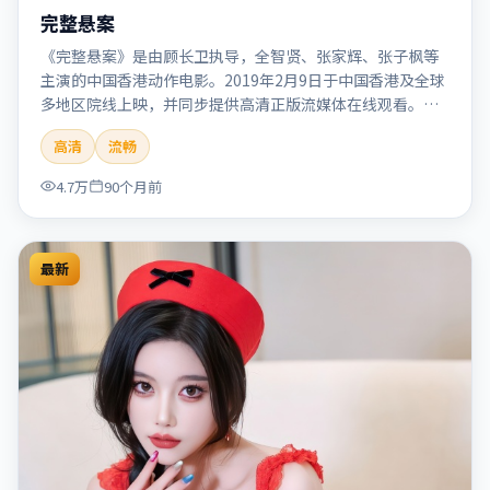
完整悬案
《完整悬案》是由顾长卫执导，全智贤、张家辉、张子枫等
主演的中国香港动作电影。2019年2月9日于中国香港及全球
多地区院线上映，并同步提供高清正版流媒体在线观看。剧
情与看点：动作场面密集，节奏明快，适合喜欢热血追缉与
高清
流畅
爆破场面的观众。本片适合检索「完整悬案」「顾长卫」
「动作」「中国香港」「2019」「2019-02-09上映」等关键
4.7万
90个月前
词的影迷阅读简介与主创信息。
最新