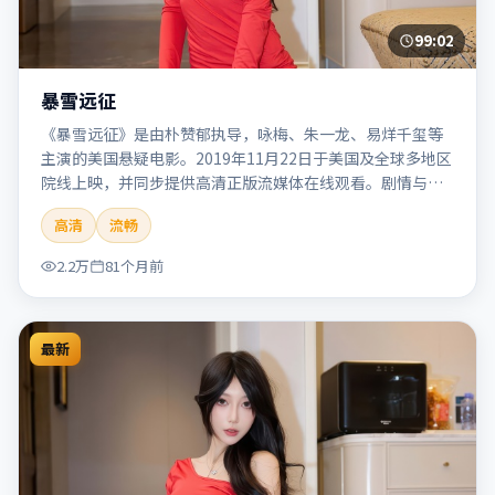
99:02
暴雪远征
《暴雪远征》是由朴赞郁执导，咏梅、朱一龙、易烊千玺等
主演的美国悬疑电影。2019年11月22日于美国及全球多地区
院线上映，并同步提供高清正版流媒体在线观看。剧情与看
点：悬念层层推进，线索相互勾连，结局出人意料，适合推
高清
流畅
理爱好者。本片适合检索「暴雪远征」「朴赞郁」「悬疑」
「美国」「2019」「2019-11-22上映」等关键词的影迷阅读
2.2万
81个月前
简介与主创信息。
最新