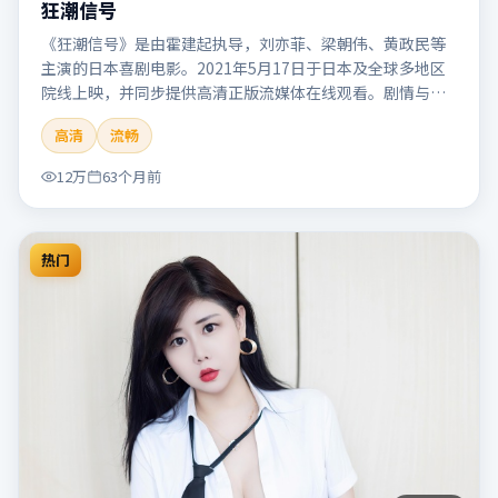
狂潮信号
《狂潮信号》是由霍建起执导，刘亦菲、梁朝伟、黄政民等
主演的日本喜剧电影。2021年5月17日于日本及全球多地区
院线上映，并同步提供高清正版流媒体在线观看。剧情与看
点：笑点自然生活化，轻松解压，适合全家或朋友一起观
高清
流畅
看。本片适合检索「狂潮信号」「霍建起」「喜剧」「日
本」「2021」「2021-05-17上映」等关键词的影迷阅读简介
12万
63个月前
与主创信息。
热门