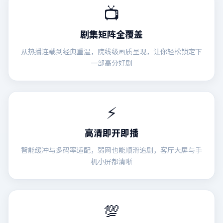
📺
剧集矩阵全覆盖
从热播连载到经典重温，院线级画质呈现，让你轻松锁定下
一部高分好剧
⚡
高清即开即播
智能缓冲与多码率适配，弱网也能顺滑追剧，客厅大屏与手
机小屏都清晰
💯