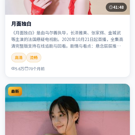
41:48
月面独白
《月面独白》是由乌尔善执导，长泽雅美、张家辉、金城武
等主演的法国悬疑电视剧。2020年10月21日起首播，全集高
清完整版支持在线追剧与回看。剧情与看点：悬念层层推
进，线索相互勾连，结局出人意料，适合推理爱好者。本片
高清
流畅
适合检索「月面独白」「乌尔善」「悬疑」「法国」
「2020」「2020-10-21上映」等关键词的影迷阅读简介与主
5.6万
70个月前
创信息。
最新