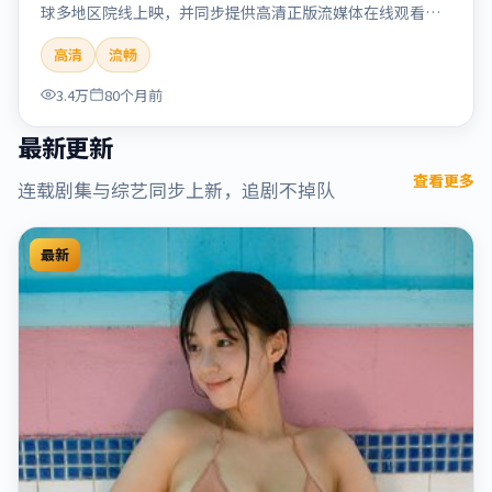
球多地区院线上映，并同步提供高清正版流媒体在线观看。
剧情与看点：情感细腻动人，人物关系真实可信，适合喜欢
高清
流畅
温情叙事的观众。本片适合检索「烈日晨星」「顾长卫」
「爱情」「美国」「2019」「2019-12-15上映」等关键词的
3.4万
80个月前
影迷阅读简介与主创信息。
最新更新
查看更多
连载剧集与综艺同步上新，追剧不掉队
最新