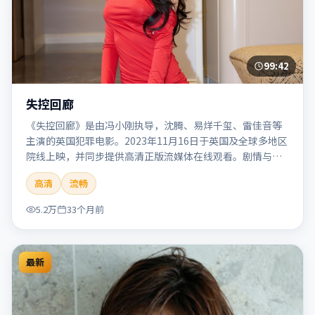
99:42
失控回廊
《失控回廊》是由冯小刚执导，沈腾、易烊千玺、雷佳音等
主演的英国犯罪电影。2023年11月16日于英国及全球多地区
院线上映，并同步提供高清正版流媒体在线观看。剧情与看
点：聚焦案件与人性灰色地带，张力十足，兼具社会观察与
高清
流畅
戏剧冲突。本片适合检索「失控回廊」「冯小刚」「犯罪」
「英国」「2023」「2023-11-16上映」等关键词的影迷阅读
5.2万
33个月前
简介与主创信息。
最新