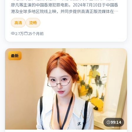
廖凡等主演的中国香港犯罪电影。2024年7月10日于中国香
港及全球多地区院线上映，并同步提供高清正版流媒体在线
观看。剧情与看点：聚焦案件与人性灰色地带，张力十足，
高清
流畅
兼具社会观察与戏剧冲突。本片适合检索「暗涌寓言」「丹
尼斯·维伦纽瓦」「犯罪」「中国香港」「2024」「2024-
2.7万
25个月前
07-10上映」等关键词的影迷阅读简介与主创信息。
最新
99:14