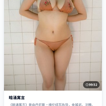
99:52
暗涌寓言
《暗涌寓言》是由丹尼斯·维伦纽瓦执导，金城武、沈腾、