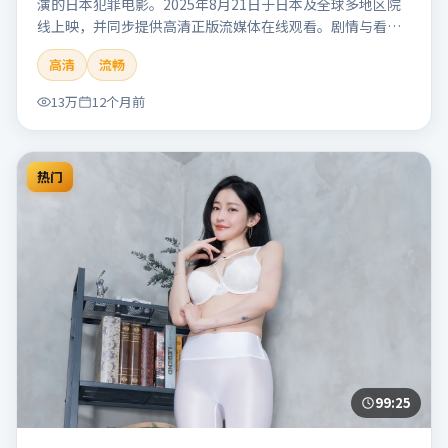
演的日本犯罪电影。2025年8月21日于日本及全球多地区院
线上映，并同步提供高清正版流媒体在线观看。剧情与看
点：聚焦案件与人性灰色地带，张力十足，兼具社会观察与
高清
流畅
戏剧冲突。本片适合检索「南港信号」「管虎」「犯罪」
「日本」「2025」「2025-08-21上映」等关键词的影迷阅读
13万
12个月前
简介与主创信息。
热门
99:25