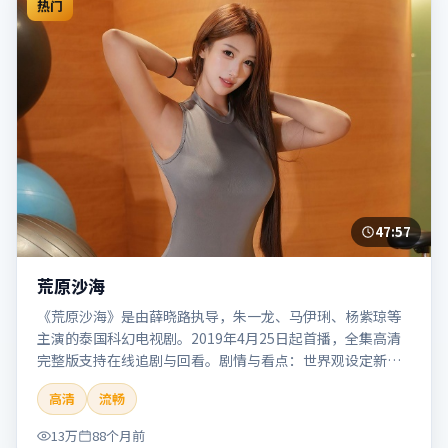
热门
47:57
荒原沙海
《荒原沙海》是由薛晓路执导，朱一龙、马伊琍、杨紫琼等
主演的泰国科幻电视剧。2019年4月25日起首播，全集高清
完整版支持在线追剧与回看。剧情与看点：世界观设定新
颖，视觉奇观与哲思并存，探讨科技与人性的边界。本片适
高清
流畅
合检索「荒原沙海」「薛晓路」「科幻」「泰国」「2019」
「2019-04-25上映」等关键词的影迷阅读简介与主创信息。
13万
88个月前