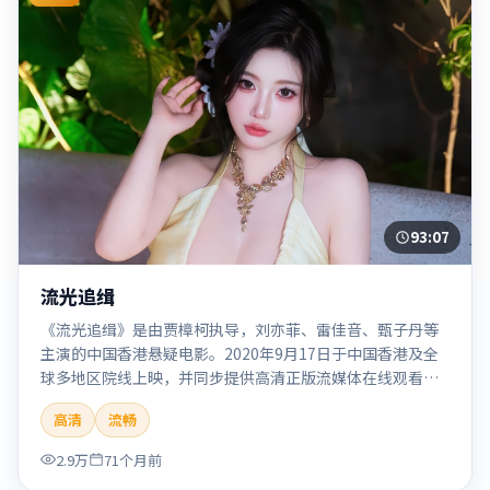
93:07
流光追缉
《流光追缉》是由贾樟柯执导，刘亦菲、雷佳音、甄子丹等
主演的中国香港悬疑电影。2020年9月17日于中国香港及全
球多地区院线上映，并同步提供高清正版流媒体在线观看。
剧情与看点：悬念层层推进，线索相互勾连，结局出人意
高清
流畅
料，适合推理爱好者。本片适合检索「流光追缉」「贾樟
柯」「悬疑」「中国香港」「2020」「2020-09-17上映」等
2.9万
71个月前
关键词的影迷阅读简介与主创信息。