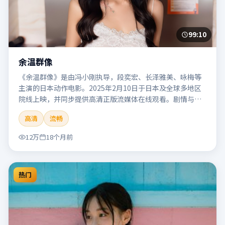
99:10
余温群像
《余温群像》是由冯小刚执导，段奕宏、长泽雅美、咏梅等
主演的日本动作电影。2025年2月10日于日本及全球多地区
院线上映，并同步提供高清正版流媒体在线观看。剧情与看
点：动作场面密集，节奏明快，适合喜欢热血追缉与爆破场
高清
流畅
面的观众。本片适合检索「余温群像」「冯小刚」「动作」
「日本」「2025」「2025-02-10上映」等关键词的影迷阅读
12万
18个月前
简介与主创信息。
热门