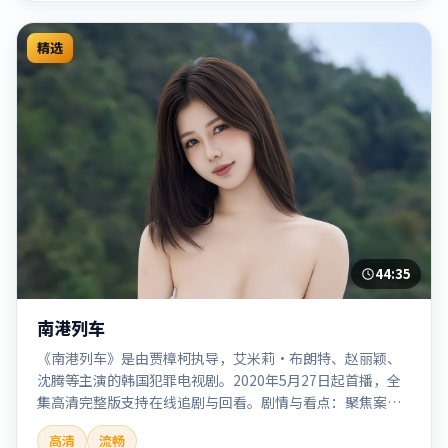
精选
44:35
南港列车
《南港列车》是由贾樟柯执导，艾米莉·布朗特、赵丽颖、
沈腾等主演的韩国犯罪电视剧。2020年5月27日起首播，全
集高清完整版支持在线追剧与回看。剧情与看点：聚焦案件
与人性灰色地带，张力十足，兼具社会观察与戏剧冲突。本
高清
流畅
片适合检索「南港列车」「贾樟柯」「犯罪」「韩国」