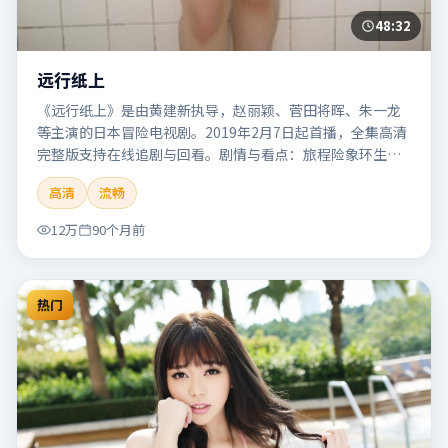
48:32
远行纸上
《远行纸上》是由黄建新执导，赵丽颖、菅田将晖、朱一龙
等主演的日本冒险电视剧。2019年2月7日起首播，全集高清
完整版支持在线追剧与回看。剧情与看点：旅程险象环生，
奇观与友情并行，带来沉浸式探险体验。本片适合检索「远
高清
流畅
行纸上」「黄建新」「冒险」「日本」「2019」「2019-02-
07上映」等关键词的影迷阅读简介与主创信息。
12万
90个月前
热门